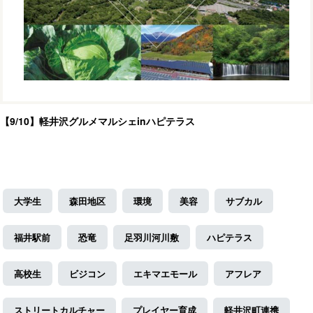
【9/10】軽井沢グルメマルシェinハピテラス
大学生
森田地区
環境
美容
サブカル
福井駅前
恐竜
足羽川河川敷
ハピテラス
高校生
ビジコン
エキマエモール
アフレア
ストリートカルチャー
プレイヤー育成
軽井沢町連携